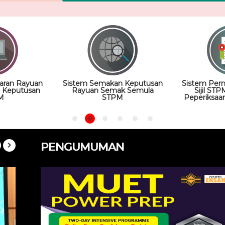
aran Rayuan
Sistem Semakan Keputusan
Sistem Per
 Keputusan
Rayuan Semak Semula
Sijil ST
M
STPM
Peperiksaa
PENGUMUMAN