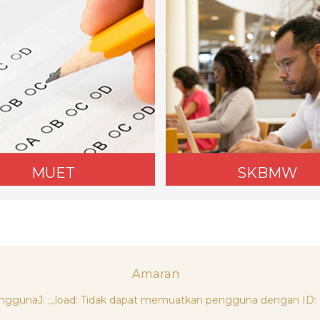
MUET
SKBMW
Amaran
nggunaJ: :_load: Tidak dapat memuatkan pengguna dengan ID: 