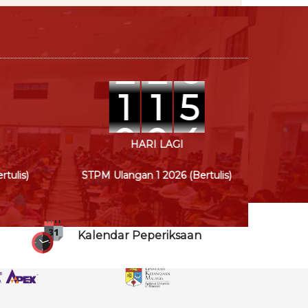
2
2
6
2
2
6
1
1
5
0
0
4
HARI LAGI
tulis)
STPM Ulangan 1 2026 (Bertulis)
STP
Kalendar Peperiksaan