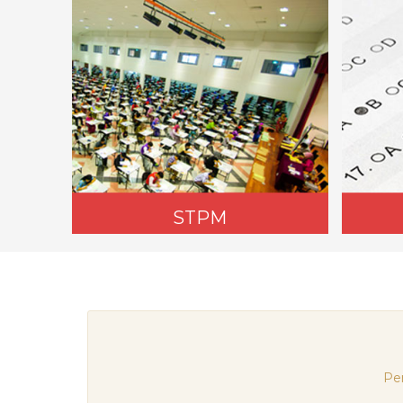
STPM
Pe