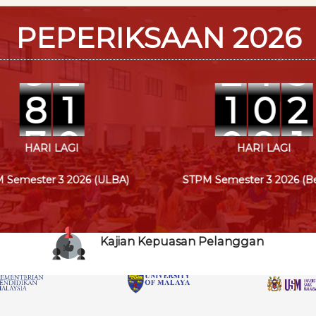
PEPERIKSAAN 2026
9
2
2
1
3
9
2
2
1
3
8
1
1
0
2
7
0
0
9
1
HARI LAGI
HARI LAGI
 Semester 3 2026 (ULBA)
STPM Semester 3 2026 (Ber
Kajian Kepuasan Pelanggan