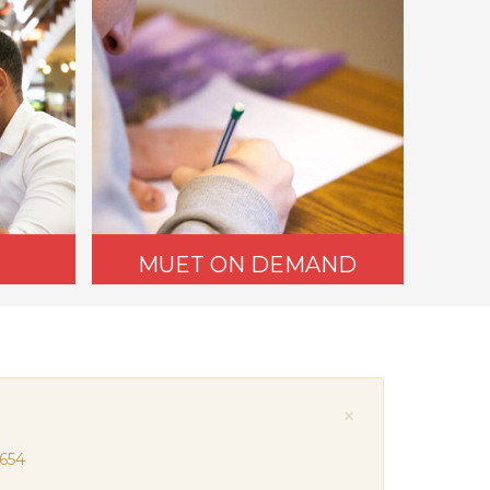
MUET ON DEMAND
×
654