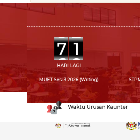
8
2
8
2
7
1
6
0
HARI LAGI
ng)
MUET Sesi 3 2026 (Writing)
STPM
Waktu Urusan Kaunter