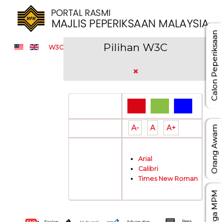
Calon Peperiksaan
Pilihan W3C
W3C
Pilihan Warna:
A-
A
A+
Saiz Tulisan:
Orang Awam
Arial
Jenis Tulisan:
Calibri
Times New Roman
Warga MPM