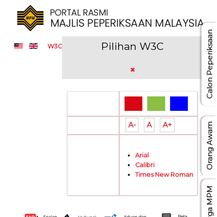
Calon Peperiksaan
Pilihan W3C
W3C
Pilihan Warna:
A-
A
A+
Saiz Tulisan:
Orang Awam
Arial
Jenis Tulisan:
Calibri
Times New Roman
Warga MPM