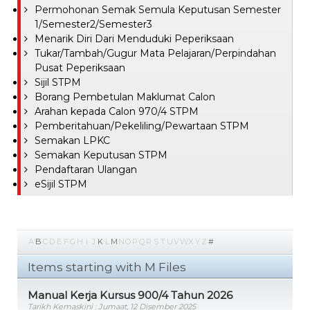
Permohonan Semak Semula Keputusan Semester
1/Semester2/Semester3
Menarik Diri Dari Menduduki Peperiksaan
Tukar/Tambah/Gugur Mata Pelajaran/Perpindahan
Pusat Peperiksaan
Sijil STPM
Borang Pembetulan Maklumat Calon
Arahan kepada Calon 970/4 STPM
Pemberitahuan/Pekeliling/Pewartaan STPM
Semakan LPKC
Semakan Keputusan STPM
Pendaftaran Ulangan
eSijil STPM
A
B
C
D
E
F
G
H
I
J
K
L
M
N
O
P
Q
R
S
T
U
V
W
X
Y
Z
#
Items starting with M Files
Manual Kerja Kursus 900/4 Tahun 2026
Tarikh Kemaskini : Jumaat, 12 Disember 2025