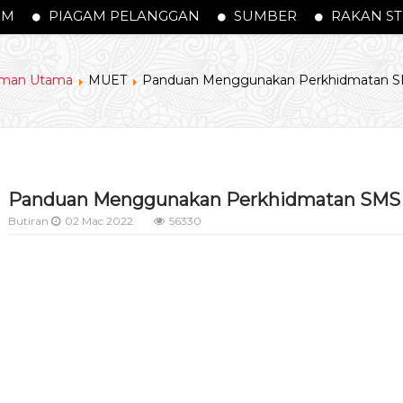
PM
PIAGAM PELANGGAN
SUMBER
RAKAN ST
man Utama
MUET
Panduan Menggunakan Perkhidmatan 
Panduan Menggunakan Perkhidmatan SMS
Butiran
02 Mac 2022
56330