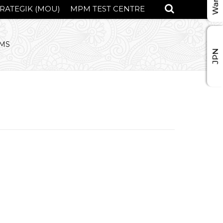
RATEGIK (MOU)
MPM TEST CENTRE
SMS
JPN