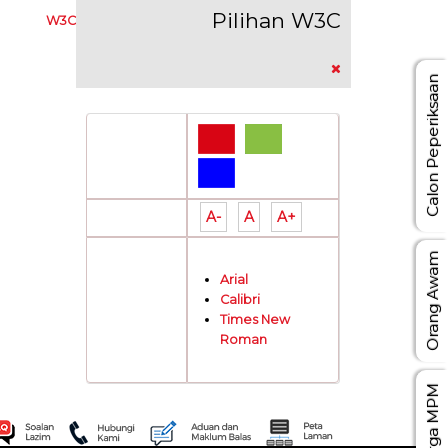
Pilihan W3C
W3C
Calon Peperiksaan
Pilihan
Warna:
A-
A
A+
Saiz Tulisan:
Orang Awam
Arial
Calibri
Jenis Tulisan:
Times New
Roman
Warga MPM