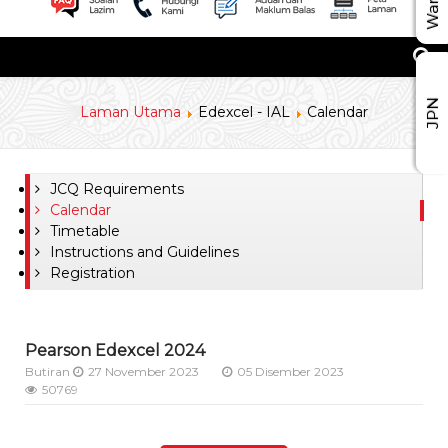
JPN
Laman Utama
Edexcel - IAL
Calendar
JCQ Requirements
Calendar
Timetable
Instructions and Guidelines
Registration
Pearson Edexcel 2024
Butiran
27 November 2023
05 Disember 2023
50769