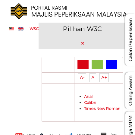
Calon Peperiksaan
Pilihan W3C
W3C
Pilihan Warna:
A-
A
A+
Saiz Tulisan:
Orang Awam
Arial
Jenis Tulisan:
Calibri
Times New Roman
Warga MPM